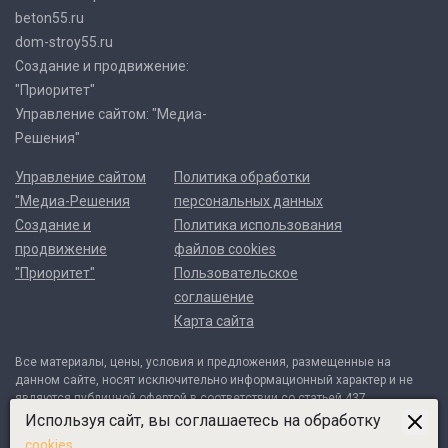
beton55.ru
dom-stroy55.ru
Создание и продвижение:
"Приоритет"
Управление сайтом: "Медиа-
Решения"
Управление сайтом
Политика обработки
"Медиа-Решения
персональных данных
Создание и
Политика использования
продвижение
файлов cookies
"Приоритет"
Пользовательское
соглашение
Карта сайта
Все материалы, цены, условия и предложения, размещенные на
данном сайте, носят исключительно информационный характер и не
являются публичной офертой в соответствии со статьей 437
Гражданского кодекса Российской Федерации. Договор может быть
Используя сайт, вы соглашаетесь на обработку
составлен только после индивидуального согласования всех деталей
cookies